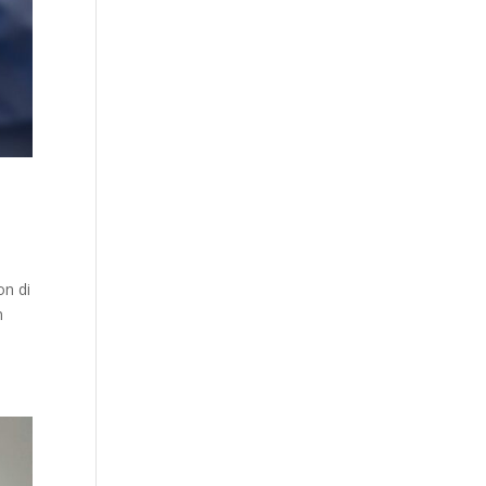
on di
n