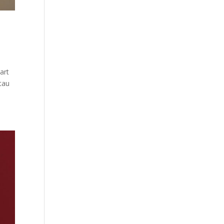
art
tau