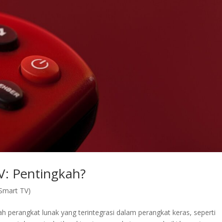
V: Pentingkah?
(Smart TV)
perangkat lunak yang terintegrasi dalam perangkat keras, seperti