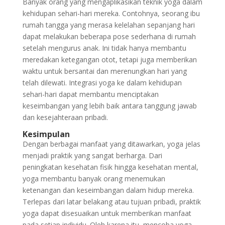
Banyak orang yang mengaplikasikan teknik yoga dalam
kehidupan sehari-hari mereka. Contohnya, seorang ibu
rumah tangga yang merasa kelelahan sepanjang hari
dapat melakukan beberapa pose sederhana di rumah
setelah mengurus anak. Ini tidak hanya membantu
meredakan ketegangan otot, tetapi juga memberikan
waktu untuk bersantai dan merenungkan hari yang
telah dilewati. Integrasi yoga ke dalam kehidupan
sehari-hari dapat membantu menciptakan
keseimbangan yang lebih baik antara tanggung jawab
dan kesejahteraan pribadi.
Kesimpulan
Dengan berbagai manfaat yang ditawarkan, yoga jelas
menjadi praktik yang sangat berharga. Dari
peningkatan kesehatan fisik hingga kesehatan mental,
yoga membantu banyak orang menemukan
ketenangan dan keseimbangan dalam hidup mereka.
Terlepas dari latar belakang atau tujuan pribadi, praktik
yoga dapat disesuaikan untuk memberikan manfaat
pada setiap individu. Oleh karena itu, mencoba yoga