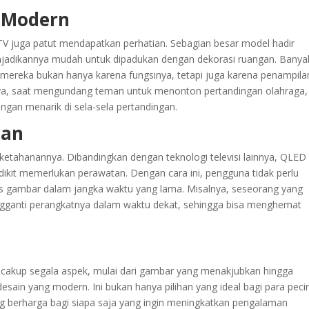
n Modern
TV juga patut mendapatkan perhatian. Sebagian besar model hadir
njadikannya mudah untuk dipadukan dengan dekorasi ruangan. Banya
mereka bukan hanya karena fungsinya, tetapi juga karena penampil
alnya, saat mengundang teman untuk menonton pertandingan olahraga,
ngan menarik di sela-sela pertandingan.
nan
 ketahanannya. Dibandingkan dengan teknologi televisi lainnya, QLED
dikit memerlukan perawatan. Dengan cara ini, pengguna tidak perlu
as gambar dalam jangka waktu yang lama. Misalnya, seseorang yang
ngganti perangkatnya dalam waktu dekat, sehingga bisa menghemat
ncakup segala aspek, mulai dari gambar yang menakjubkan hingga
in yang modern. Ini bukan hanya pilihan yang ideal bagi para peci
ang berharga bagi siapa saja yang ingin meningkatkan pengalaman