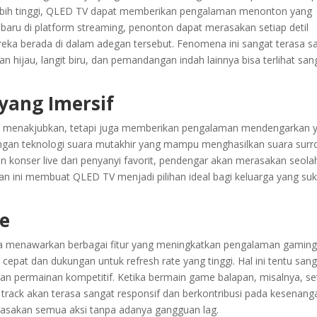
ebih tinggi, QLED TV dapat memberikan pengalaman menonton yang
 baru di platform streaming, penonton dapat merasakan setiap detil
ka berada di dalam adegan tersebut. Fenomena ini sangat terasa s
hijau, langit biru, dan pemandangan indah lainnya bisa terlihat san
ang Imersif
 menakjubkan, tetapi juga memberikan pengalaman mendengarkan 
engan teknologi suara mutakhir yang mampu menghasilkan suara sur
 konser live dari penyanyi favorit, pendengar akan merasakan seola
n ini membuat QLED TV menjadi pilihan ideal bagi keluarga yang su
e
a menawarkan berbagai fitur yang meningkatkan pengalaman gaming
epat dan dukungan untuk refresh rate yang tinggi. Hal ini tentu san
 permainan kompetitif. Ketika bermain game balapan, misalnya, se
a track akan terasa sangat responsif dan berkontribusi pada kesenang
rasakan semua aksi tanpa adanya gangguan lag.