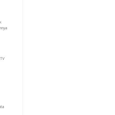
k
annya
 TV
nta