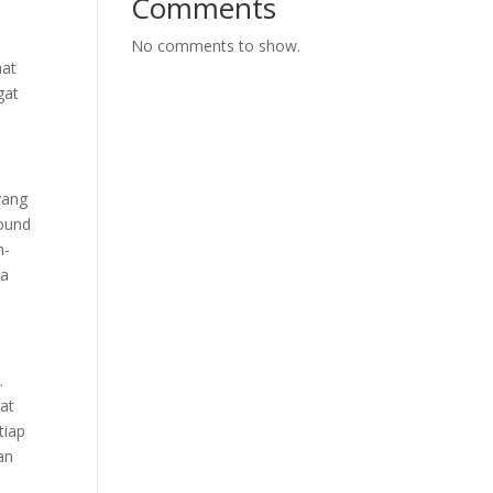
Comments
No comments to show.
aat
gat
yang
round
h-
ka
.
gat
tiap
an