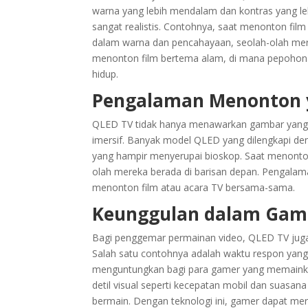
warna yang lebih mendalam dan kontras yang l
sangat realistis. Contohnya, saat menonton film
dalam warna dan pencahayaan, seolah-olah mere
menonton film bertema alam, di mana pepohonan 
hidup.
Pengalaman Menonton y
QLED TV tidak hanya menawarkan gambar yang
imersif. Banyak model QLED yang dilengkapi d
yang hampir menyerupai bioskop. Saat menonton
olah mereka berada di barisan depan. Pengalama
menonton film atau acara TV bersama-sama.
Keunggulan dalam Gam
Bagi penggemar permainan video, QLED TV jug
Salah satu contohnya adalah waktu respon yang c
menguntungkan bagi para gamer yang memainkan
detil visual seperti kecepatan mobil dan suasan
bermain. Dengan teknologi ini, gamer dapat me