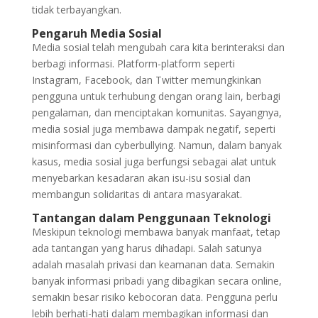
tidak terbayangkan.
Pengaruh Media Sosial
Media sosial telah mengubah cara kita berinteraksi dan
berbagi informasi. Platform-platform seperti
Instagram, Facebook, dan Twitter memungkinkan
pengguna untuk terhubung dengan orang lain, berbagi
pengalaman, dan menciptakan komunitas. Sayangnya,
media sosial juga membawa dampak negatif, seperti
misinformasi dan cyberbullying. Namun, dalam banyak
kasus, media sosial juga berfungsi sebagai alat untuk
menyebarkan kesadaran akan isu-isu sosial dan
membangun solidaritas di antara masyarakat.
Tantangan dalam Penggunaan Teknologi
Meskipun teknologi membawa banyak manfaat, tetap
ada tantangan yang harus dihadapi. Salah satunya
adalah masalah privasi dan keamanan data. Semakin
banyak informasi pribadi yang dibagikan secara online,
semakin besar risiko kebocoran data. Pengguna perlu
lebih berhati-hati dalam membagikan informasi dan