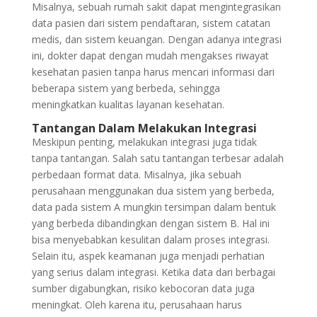
Misalnya, sebuah rumah sakit dapat mengintegrasikan
data pasien dari sistem pendaftaran, sistem catatan
medis, dan sistem keuangan. Dengan adanya integrasi
ini, dokter dapat dengan mudah mengakses riwayat
kesehatan pasien tanpa harus mencari informasi dari
beberapa sistem yang berbeda, sehingga
meningkatkan kualitas layanan kesehatan.
Tantangan Dalam Melakukan Integrasi
Meskipun penting, melakukan integrasi juga tidak
tanpa tantangan. Salah satu tantangan terbesar adalah
perbedaan format data. Misalnya, jika sebuah
perusahaan menggunakan dua sistem yang berbeda,
data pada sistem A mungkin tersimpan dalam bentuk
yang berbeda dibandingkan dengan sistem B. Hal ini
bisa menyebabkan kesulitan dalam proses integrasi.
Selain itu, aspek keamanan juga menjadi perhatian
yang serius dalam integrasi. Ketika data dari berbagai
sumber digabungkan, risiko kebocoran data juga
meningkat. Oleh karena itu, perusahaan harus