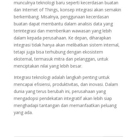
munculnya teknologi baru seperti kecerdasan buatan
dan Internet of Things, konsep integrasi akan semakin
berkembang. Misalnya, penggunaan kecerdasan
buatan dapat membantu dalam analisis data yang
terintegrasi dan memberikan wawasan yang lebih
dalam kepada perusahaan. Ke depan, diharapkan
integrasi tidak hanya akan melibatkan sistem internal,
tetapi juga bisa terhubung dengan ekosistem
eksternal, termasuk mitra dan pelanggan, untuk
menciptakan nilai yang lebih besar.
Integrasi teknologi adalah langkah penting untuk
mencapai efisiensi, produktivitas, dan inovasi. Dalam
dunia yang terus berubah ini, perusahaan yang
mengadopsi pendekatan integratif akan lebih siap
menghadapi tantangan dan memanfaatkan peluang
yang ada.