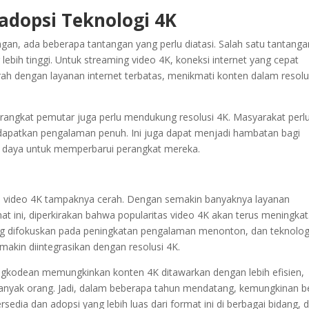
dopsi Teknologi 4K
n, ada beberapa tantangan yang perlu diatasi. Salah satu tantanga
ebih tinggi. Untuk streaming video 4K, koneksi internet yang cepat
rah dengan layanan internet terbatas, menikmati konten dalam resolu
 perangkat pemutar juga perlu mendukung resolusi 4K. Masyarakat perl
ndapatkan pengalaman penuh. Ini juga dapat menjadi hambatan bagi
 daya untuk memperbarui perangkat mereka.
n video 4K tampaknya cerah. Dengan semakin banyaknya layanan
 ini, diperkirakan bahwa popularitas video 4K akan terus meningkat
yang difokuskan pada peningkatan pengalaman menonton, dan teknolog
akin diintegrasikan dengan resolusi 4K.
kodean memungkinkan konten 4K ditawarkan dengan lebih efisien,
banyak orang. Jadi, dalam beberapa tahun mendatang, kemungkinan b
sedia dan adopsi yang lebih luas dari format ini di berbagai bidang, d