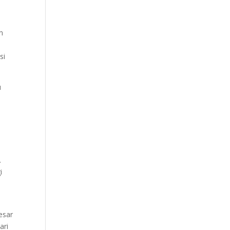
n
si
u
.
i
esar
ari