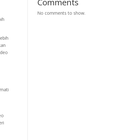
Comments
a
p
No comments to show.
bih
lebih
kan
ideo
kmati
eo
ri