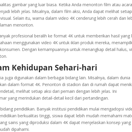
alitas gambar yang luar biasa. Ketika Anda menonton film atau acar
menjadi lebih jelas. Misalnya, dalam film aksi, Anda dapat melihat setia
visual. Selain itu, warna dalam video 4K cenderung lebih cerah dan le
alaman menonton.
banyak profesional beralih ke format 4K untuk memberikan hasil yang 
sahaan menggunakan video 4K untuk iklan produk mereka, menampil
 konsumen. Dengan kemampuannya untuk menangkap detail halus, v
ton.
am Kehidupan Sehari-hari
; ia juga digunakan dalam berbagai bidang lain. Misalnya, dalam dunia
rkan dalam format 4K. Penonton di stadion dan di rumah dapat meni
tail, melihat setiap aksi dari pemain dengan lebih jelas. Ini
r yang merindukan detail-detail kecil dari pertandingan.
m bidang pendidikan. Banyak institusi pendidikan mulai mengadopsi vid
ndidikan berkualitas tinggi, siswa dapat lebih mudah memahami mate
ntang sains yang diproduksi dalam 4K dapat menjelaskan konsep yang
mudah dipahami.